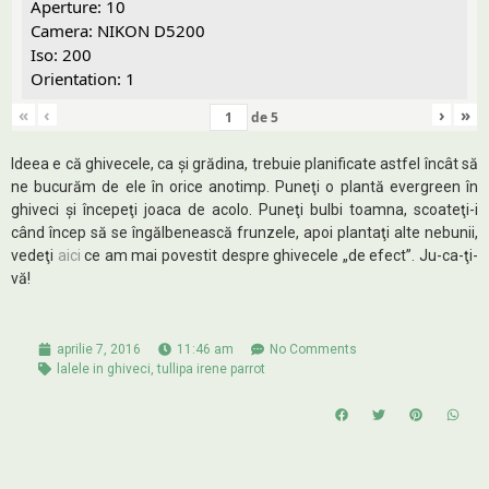
Aperture: 10
Camera: NIKON D5200
Iso: 200
Orientation: 1
«
‹
›
»
de
5
Ideea e că ghivecele, ca şi grădina, trebuie planificate astfel încât să
ne bucurăm de ele în orice anotimp. Puneţi o plantă evergreen în
ghiveci şi începeţi joaca de acolo. Puneţi bulbi toamna, scoateţi-i
când încep să se îngălbenească frunzele, apoi plantaţi alte nebunii,
vedeţi
aici
ce am mai povestit despre ghivecele „de efect”. Ju-ca-ţi-
vă!
aprilie 7, 2016
11:46 am
No Comments
lalele in ghiveci
,
tullipa irene parrot