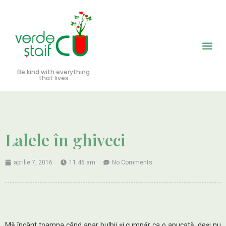
Be kind with everything
that lives
Lalele în ghiveci
aprilie 7, 2016
11:46 am
No Comments
Mă încânt toamna când apar bulbii şi cumpăr ca o apucată, deşi nu