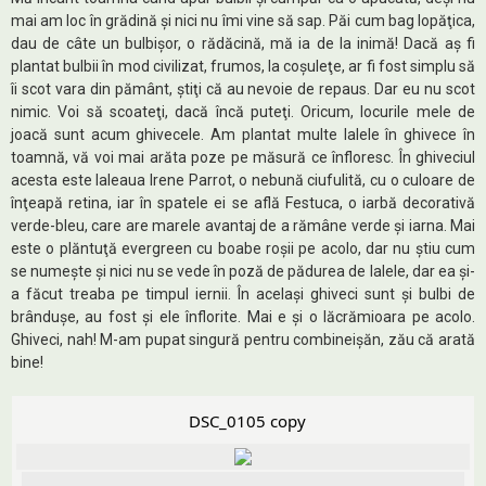
mai am loc în grădină şi nici nu îmi vine să sap. Păi cum bag lopăţica,
dau de câte un bulbişor, o rădăcină, mă ia de la inimă! Dacă aş fi
plantat bulbii în mod civilizat, frumos, la coşuleţe, ar fi fost simplu să
îi scot vara din pământ, ştiţi că au nevoie de repaus. Dar eu nu scot
nimic. Voi să scoateţi, dacă încă puteţi. Oricum, locurile mele de
joacă sunt acum ghivecele. Am plantat multe lalele în ghivece în
toamnă, vă voi mai arăta poze pe măsură ce înfloresc. În ghiveciul
acesta este laleaua Irene Parrot, o nebună ciufulită, cu o culoare de
înţeapă retina, iar în spatele ei se află Festuca, o iarbă decorativă
verde-bleu, care are marele avantaj de a rămâne verde şi iarna. Mai
este o plăntuţă evergreen cu boabe roşii pe acolo, dar nu ştiu cum
se numeşte şi nici nu se vede în poză de pădurea de lalele, dar ea şi-
a făcut treaba pe timpul iernii. În acelaşi ghiveci sunt şi bulbi de
brânduşe, au fost şi ele înflorite. Mai e şi o lăcrămioara pe acolo.
Ghiveci, nah! M-am pupat singură pentru combineişăn, zău că arată
bine!
DSC_0105 copy