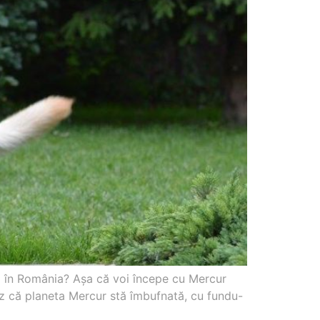
ini în România? Aşa că voi începe cu Mercur
ez că planeta Mercur stă îmbufnată, cu fundu-