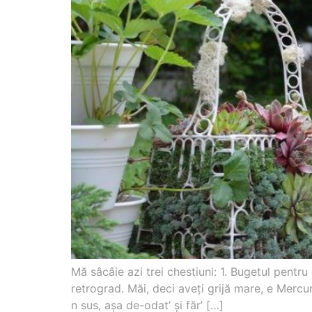
Mă sâcâie azi trei chestiuni: 1. Bugetul pentr
retrograd. Măi, deci aveţi grijă mare, e Merc
n sus, aşa de-odat’ şi făr’ […]