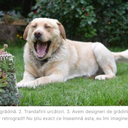
u grădină. 2. Trandafirii urcători. 3. Avem designeri de grăd
ur retrograd!! Nu ştiu exact ce înseamnă asta, eu îmi imagin