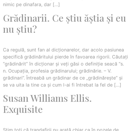
nimic pe dinafara, dar […]
Grădinarii. Ce ştiu ăştia şi eu
nu ştiu?
Ca regulă, sunt fan al dicţionarelor, dar acolo pasiunea
specifică grădinăritului pierde în favoarea rigorii. Căutaţi
“grădinărit” în dicţionar şi veţi găsi o definiţie seacă “s.
n. Ocupaţia, profesia grădinarului; grădinărie. – V.
grădinari”. Întreabă un grădinar de ce „grădinăreşte” şi
se va uita la tine ca şi cum l-ai fi întrebat la fel de […]
Susan Williams Ellis.
Exquisite
Ştim toţi că trandafirii nu arată chiar ca în pozele de