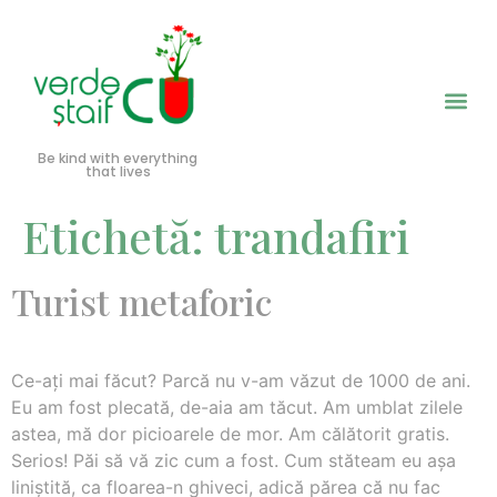
Be kind with everything
that lives
Etichetă:
trandafiri
Turist metaforic
Ce-aţi mai făcut? Parcă nu v-am văzut de 1000 de ani.
Eu am fost plecată, de-aia am tăcut. Am umblat zilele
astea, mă dor picioarele de mor. Am călătorit gratis.
Serios! Păi să vă zic cum a fost. Cum stăteam eu aşa
liniştită, ca floarea-n ghiveci, adică părea că nu fac