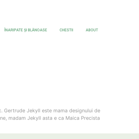
ÎNARIPATE ŞI BLĂNOASE
CHESTII
ABOUT
c. Gertrude Jekyll este mama designului de
 mine, madam Jekyll asta e ca Maica Precista