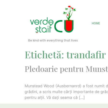
HOME
Be kind with everything that lives
Etichetă:
trandafi
Pledoarie pentru Muns
Munstead Wood (Ausbernanrd) a fost numit dup
grădini, a scris multe cărţi importante de gră
pentru alţii. Vă daţi seama că […]