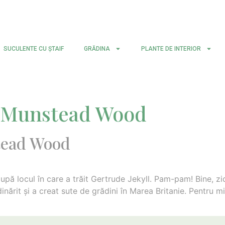
SUCULENTE CU ŞTAIF
GRĂDINA
PLANTE DE INTERIOR
r Munstead Wood
tead Wood
ă locul în care a trăit Gertrude Jekyll. Pam-pam! Bine, zi
dinărit şi a creat sute de grădini în Marea Britanie. Pentru