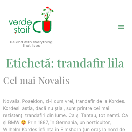
Be kind with everything
that lives
Etichetă:
trandafir lila
Cel mai Novalis
Novalis, Poseidon, zi-i cum vrei, trandafir de la Kordes.
Kordesii ăştia, dacă nu ştiai, sunt printre cei mai
rezistenţi trandafiri din lume. Ca şi Tantau, tot nemţi. Ca
şi BMW
Prin 1887, în Germania, un horticultor,
Wilhelm Kordes înfiinţa în Elmshorn (un oraş la nord de