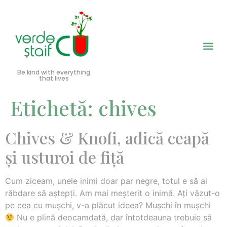
Be kind with everything
that lives
Etichetă:
chives
Chives & Knofi, adică ceapă
şi usturoi de fiţă
Cum ziceam, unele inimi doar par negre, totul e să ai
răbdare să aştepţi. Am mai meşterit o inimă. Aţi văzut-o
pe cea cu muşchi, v-a plăcut ideea? Muşchi în muşchi
Nu e plină deocamdată, dar întotdeauna trebuie să